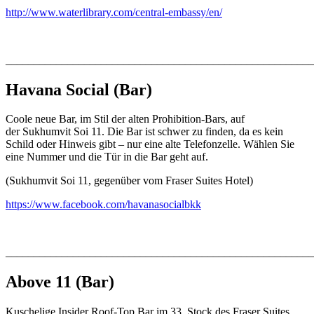
http://www.waterlibrary.com/central-embassy/en/
_______________________________________________________
Havana Social
(Bar)
Coole neue Bar, im Stil der alten Prohibition-Bars, auf
der Sukhumvit Soi 11. Die Bar ist schwer zu finden, da es kein
Schild oder Hinweis gibt – nur eine alte Telefonzelle. Wählen Sie
eine Nummer und die Tür in die Bar geht auf.
(Sukhumvit Soi 11, gegenüber vom Fraser Suites Hotel)
https://www.facebook.com/havanasocialbkk
_______________________________________________________
Above 11
(Bar)
Kuschelige Insider Roof-Top Bar im 33. Stock des Fraser Suites